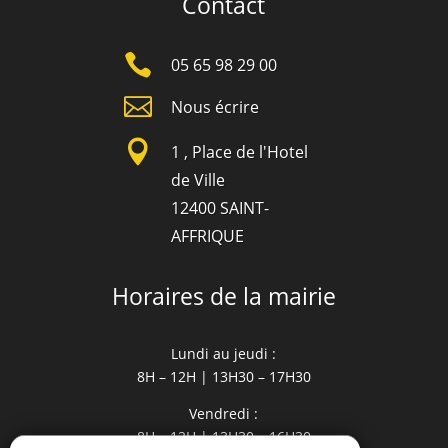
Contact

05 65 98 29 00

Nous écrire

1 , Place de l'Hotel
de Ville
12400 SAINT-
AFFRIQUE
Horaires de la mairie
Lundi au jeudi :
8H – 12H | 13H30 – 17H30
Vendredi :
8H – 12H | 13H30 – 16H30