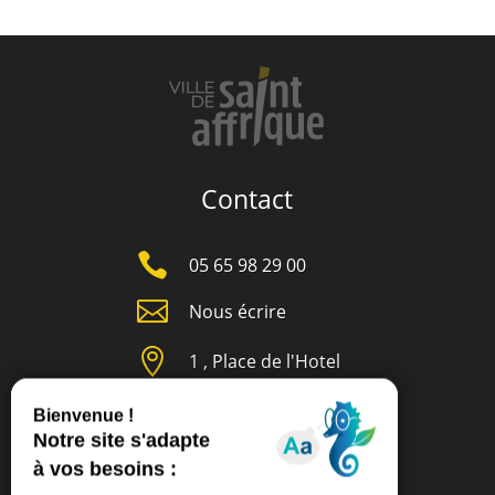
Contact

05 65 98 29 00

Nous écrire

1 , Place de l'Hotel
de Ville
12400 SAINT-
AFFRIQUE