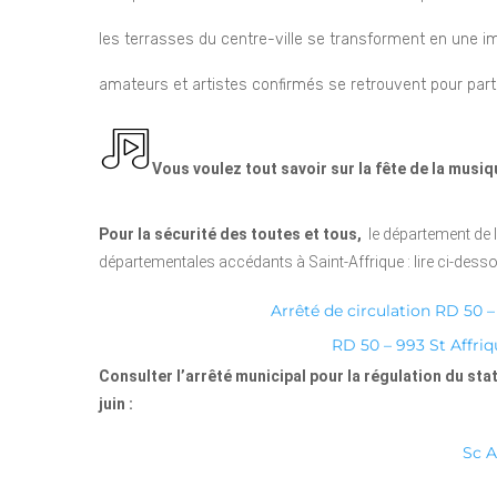
les terrasses du centre-ville se transforment en une i
amateurs et artistes confirmés se retrouvent pour parta
Vous voulez tout savoir sur la fête de la musi
m
u
Pour la sécurité des toutes et tous,
le département de l
départementales accédants à Saint-Affrique : lire ci-desso
si
Arrêté de circulation RD 50 
c
RD 50 – 993 St Affri
Consulter l’arrêté municipal pour la régulation du sta
pl
juin :
a
Sc A