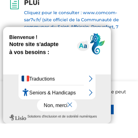
PLUi
h
Cliquez pour le consulter : www.comcom-
sar7v.fr/ (site officiel de la Communauté de
communes du Saint-Affricain, Roquefort, 7
Vallons)
Cadastre

Accéder au portail Grand Public
Afin d'améliorer l'expérience utilisateur, ce site peut
être amené à utiliser des cookies.
En savoir plus
Réglages
Rejeter
Accepter