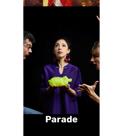
Un Noël Rock
Samedi 20 décembre | 15 h |
Salle des Fêtes
Parade
vendredi 9 janvier | 20 h 30 |
Petit Carré d'Art