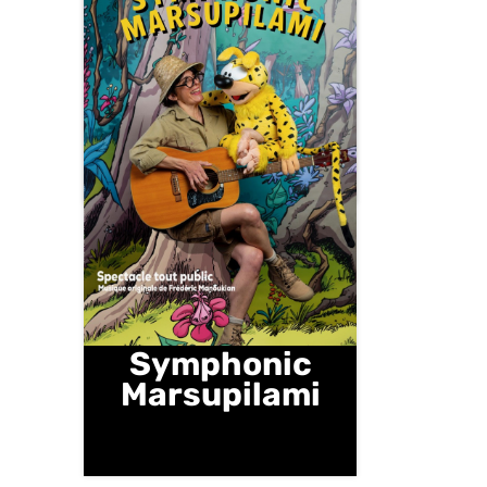
Bien, Reprenons
!
Samedi 14 février | 20 H 30 |
Salle des Fêtes
Symphonic
Marsupilami
mercredi 25 février | 15 H |
Salle des fêtes