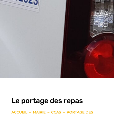
Le portage des repas
ACCUEIL
MAIRIE
CCAS
PORTAGE DES
K
K
K