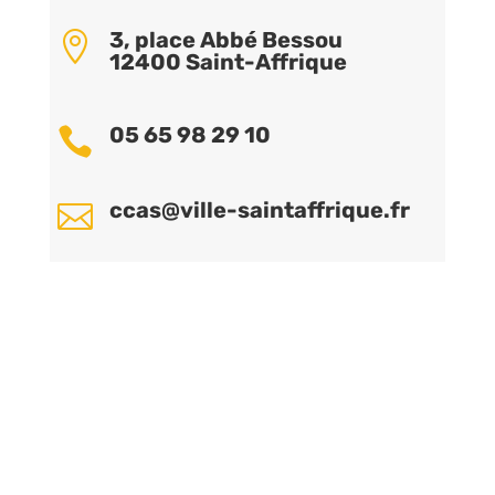
3, place Abbé Bessou

12400 Saint-Affrique
05 65 98 29 10

ccas@ville-saintaffrique.fr
