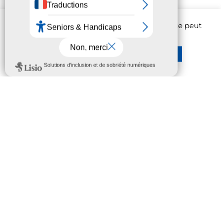
Personnes à mobilité réduite
Afin d'améliorer l'expérience utilisateur, ce site peut
– Parking PMR très proche du site concert
être amené à utiliser des cookies.
En savoir plus
Réglages
Rejeter
Accepter
Privilégiez le covoiturage et les
transports en commun
🚗 Pensez au covoiturage et aux mobilités douces
Pour venir profiter de Jardin en Feu dans les
meilleures conditions, nous vous encourageons à
privilégier le covoiturage et les mobilités douces :
vélos, trotinettes… 🚘
Partager sa voiture, c’est moins de circulation,
moins de difficultés pour se garer et une soirée
plus agréable pour tout le monde.
Alors parlez-en autour de vous, remplissez les
voitures et venez faire la fête ensemble dès le