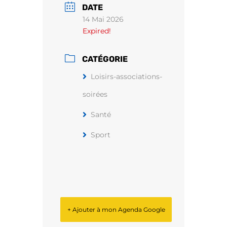
DATE
14 Mai 2026
Expired!
CATÉGORIE
Loisirs-associations-
soirées
Santé
Sport
+ Ajouter à mon Agenda Google