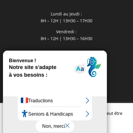
Lundi au jeudi :
8H – 12H | 13H30 – 17H30
Vendredi :
8H – 12H | 13H30 – 16H30
Liens utiles
La Communauté de Communes
Office de Tourisme
MISA Médiathèque Intercommunale
Conseil Département
La Région Occitanie
Grands Sites Occitanie
Afin d'améliorer l'expérience utilisateur, ce site peut être
amené à utiliser des cookies.
Ville de Saint-Affrique | Mentions légales |
En savoir plus
Réglages
Rejeter
Accepter