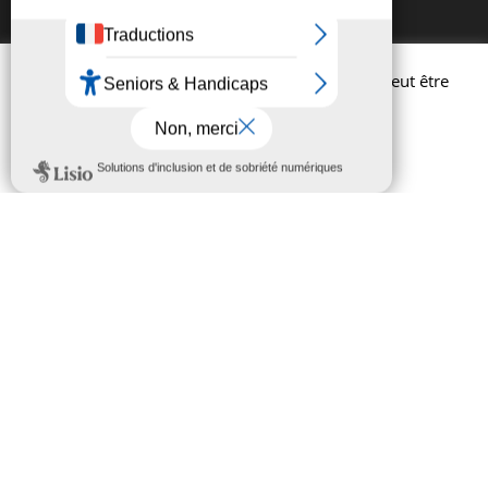
Afin d'améliorer l'expérience utilisateur, ce site peut être
amené à utiliser des cookies.
Contact
En savoir plus
Réglages
Rejeter
Accepter

05 65 98 29 00

Nous écrire

1 , Place de l'Hotel
de Ville
12400 SAINT-
AFFRIQUE
Horaires de la mairie
Lundi au jeudi :