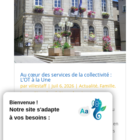
Au cœur des services de la collectivité :
L’OT à la Une
par
villestaff
|
Juil 6, 2026
|
Actualité
,
Famille
,
Jeune
,
Non classé
,
Nouvel arrivant
Juillet 2026 : l'OT à la Une ! Comme chaque
mois, vous pouvez découvrir la collectivité au
travers de ceux qui en parlent le mieux : les
agents, au sein de leur fonction, présentent en
moins de 3 minutes de vidéo (YouTube) leurs
missions et l'intérêt qu'ils portent...