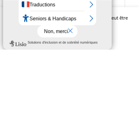
Afin d'améliorer l'expérience utilisateur, ce site peut être
amené à utiliser des cookies.
En savoir plus
Réglages
Rejeter
Accepter
Le jury du concours des villes fleuries en
visite
par
villestaff
|
Juil 2, 2026
|
Actualité
,
Environnement
En 2025, la Ville de Saint-Affrique avait obtenu