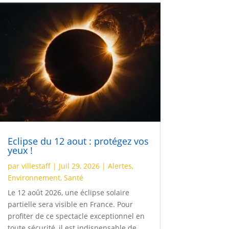
Eclipse du 12 aout : protégez vos
yeux !
par
villestaff
|
Juil 29, 2026
|
Alertes
,
Environnement
,
Santé
Le 12 août 2026, une éclipse solaire
partielle sera visible en France. Pour
profiter de ce spectacle exceptionnel en
toute sécurité, il est indispensable de