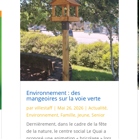
Environnement : des
mangeoires sur la voie verte
par
villestaff
|
Mai 26, 2026
|
Actualité
,
Environnement
,
Famille
,
Jeune
,
Senior
Dernièrement, dans le cadre de la fête
de la nature, le centre social Le Quai a
proposé une animation « bricolage » lors