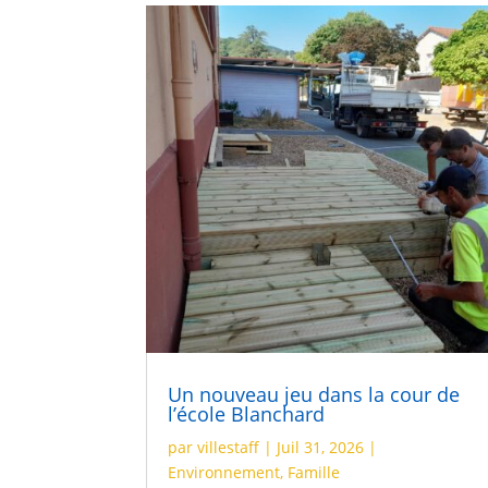
Un nouveau jeu dans la cour de
l’école Blanchard
par
villestaff
|
Juil 31, 2026
|
Environnement
,
Famille