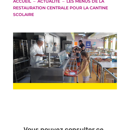
ACCUEIL
ACTUALITÉ
LES MENUS DE LA
K
K
RESTAURATION CENTRALE POUR LA CANTINE
SCOLAIRE
V
ous pouvez consulter ce