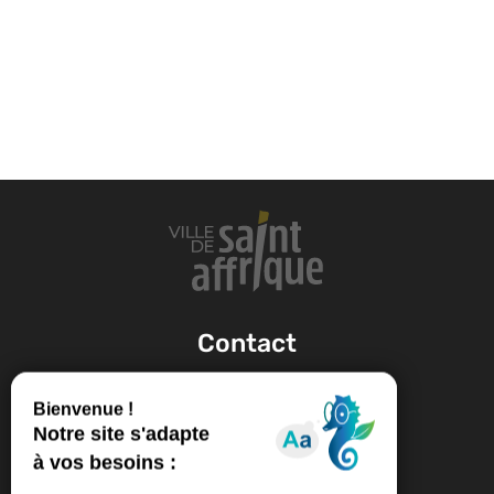
Contact

05 65 98 29 00

Nous écrire