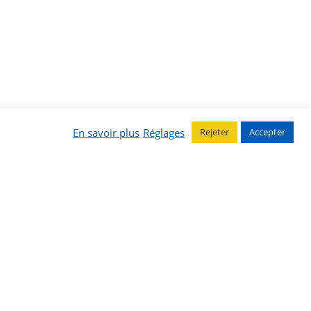
En savoir plus
Réglages
Rejeter
Accepter
Liens utiles
La Communauté de Communes
Office de Tourisme
MISA Médiathèque Intercommunale
Conseil Département
La Région Occitanie
Grands Sites Occitanie