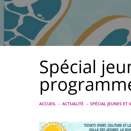
Spécial jeu
programme 
ACCUEIL
ACTUALITÉ
SPÉCIAL JEUNES ET 
K
K