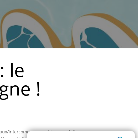
 le
gne !
ipaux/intercommunaux et les associations