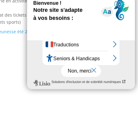
é en activités qui plairont aux petits comme
at des tickets à l’accueil de la mairie de Saint-
ets sports)
Jeunesse été 2026