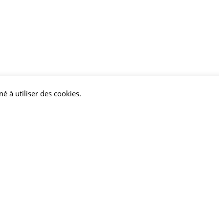
né à utiliser des cookies.
tact
Horaires de la mairie
Lundi au jeudi :
05 65 98 29 00
8H – 12H | 13H30 – 17H30
Nous écrire
Vendredi :
8H – 12H | 13H30 – 16H30
1 , Place de l'Hotel de Ville
12400 SAINT-AFFRIQUE