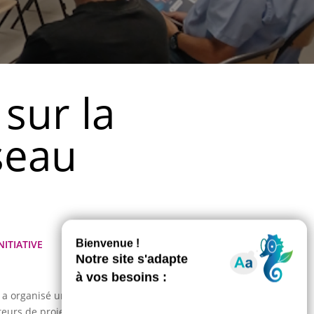
sur la
seau
ITIATIVE
n a organisé une « matinale » d’information à
teurs de projets économiques à la salle Michel