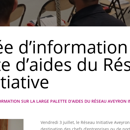
e d’information 
te d’aides du Ré
tiative
ORMATION SUR LA LARGE PALETTE D’AIDES DU RÉSEAU AVEYRON IN
Vendredi 3 juillet, le Réseau Initiative Aveyro
destination des chefs d’entreprises ou de por