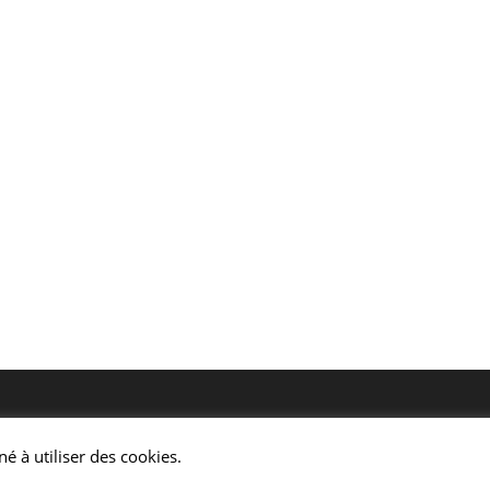
tact
Horaires de la mairie
né à utiliser des cookies.