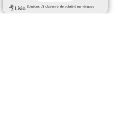
AFFRIQUE
Horaires de la mairie
Lundi au jeudi :
8H – 12H | 13H30 – 17H30
Vendredi :
8H – 12H | 13H30 – 16H30
Liens utiles
La Communauté de Communes
Office de Tourisme
MISA Médiathèque Intercommunale
Conseil Département
La Région Occitanie